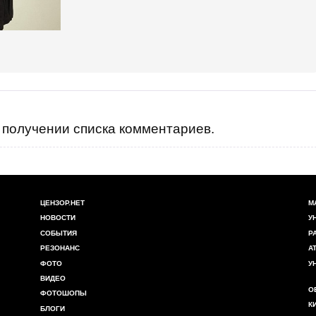
получении списка комментариев.
ЦЕНЗОР.НЕТ
М
НОВОСТИ
У
СОБЫТИЯ
Р
РЕЗОНАНС
А
ФОТО
У
ВИДЕО
О
ФОТОШОПЫ
К
БЛОГИ