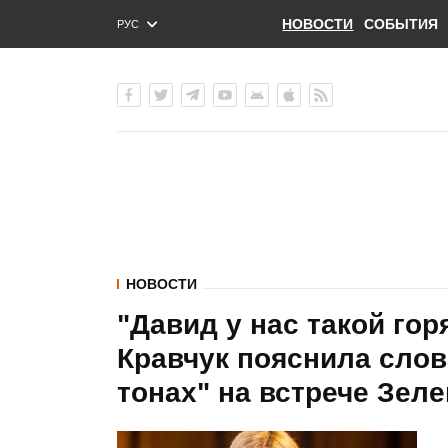
НОВОСТИ
СОБЫТИЯ
РУС
ENG
УКР
НОВОСТИ
"Давид у нас такой горя
Кравчук пояснила сло
тонах" на встрече Зел