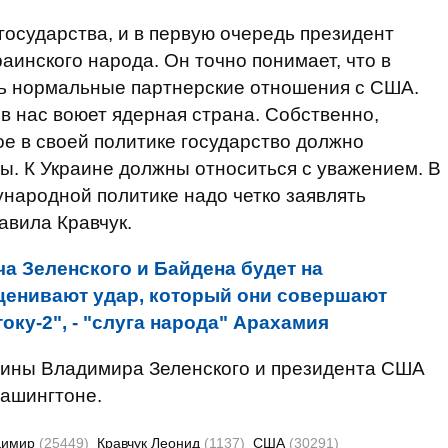
осударства, и в первую очередь президент
аинского народа. Он точно понимает, что в
ть нормальные партнерские отношения с США.
ив нас воюет ядерная страна. Собственно,
ое в своей политике государство должно
ы. К Украине должны относиться с уважением. В
народной политике надо четко заявлять
авила Кравчук.
ча Зеленского и Байдена будет на
енивают удар, который они совершают
ку-2", - "слуга народа" Арахамия
аины Владимира Зеленского и президента США
Вашингтоне.
димир
(25449)
Кравчук Леонид
(1137)
США
(30291)