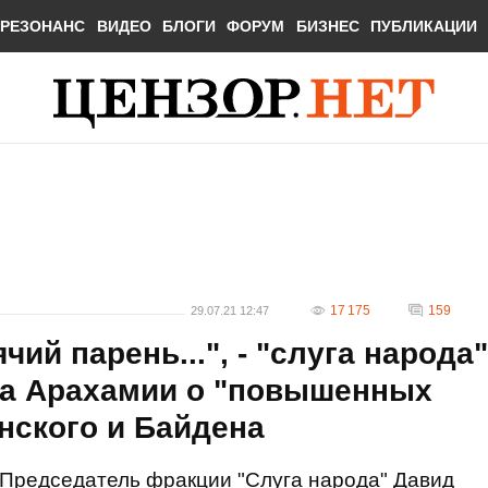
РЕЗОНАНС
ВИДЕО
БЛОГИ
ФОРУМ
БИЗНЕС
ПУБЛИКАЦИИ
17 175
159
29.07.21 12:47
чий парень...", - "слуга народа"
ва Арахамии о "повышенных
енского и Байдена
Председатель фракции "Слуга народа" Давид