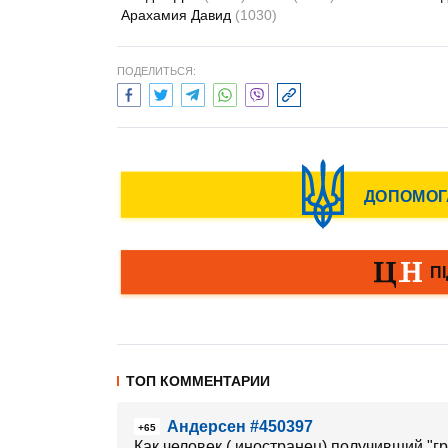
Арахамия Давид
(1030)
ПОДЕЛИТЬСЯ:
ТОП КОММЕНТАРИИ
Андерсен #450397
+65
Как человек ( иностранец) получивший "г