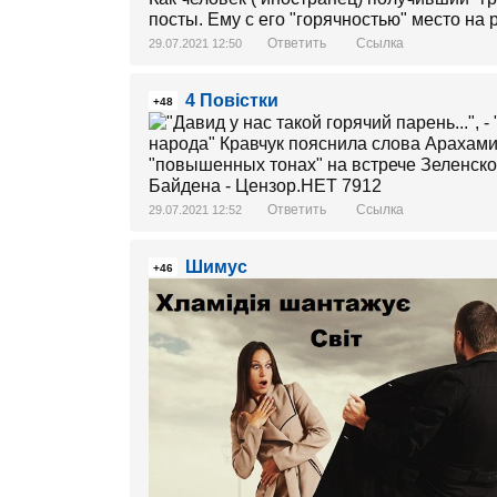
посты. Ему с его "горячностью" место на ры
Ответить
Ссылка
29.07.2021 12:50
4 Повістки
+48
Ответить
Ссылка
29.07.2021 12:52
Шимус
+46