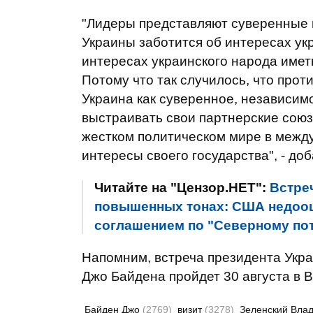
"Лидеры представляют суверенные г
Украины заботится об интересах укр
интересах украинского народа име
Потому что так случилось, что прот
Украина как суверенное, независим
выстраивать свои партнерские союз
жестком политическом мире в между
интересы своего государства", - доб
Читайте на "Цензор.НЕТ":
Встре
повышенных тонах: США недооц
соглашением по "Северному пото
Напомним, встреча президента Укр
Джо Байдена пройдет 30 августа в 
Байден Джо
(2769)
визит
(3278)
Зеленский Вла