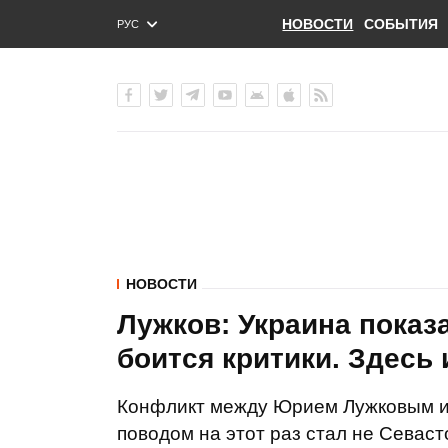
НОВОСТИ
СОБЫТИЯ
РУС
ENG
УКР
НОВОСТИ
Лужков: Украина показа
боится критики. Здесь 
Конфликт между Юрием Лужковым и 
поводом на этот раз cтал не Севас