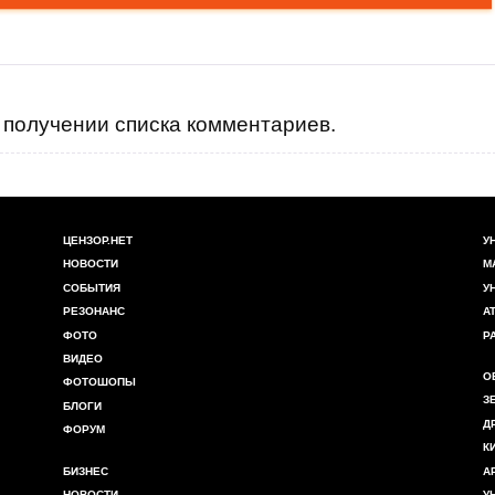
получении списка комментариев.
ЦЕНЗОР.НЕТ
У
НОВОСТИ
М
СОБЫТИЯ
У
РЕЗОНАНС
А
ФОТО
Р
ВИДЕО
О
ФОТОШОПЫ
З
БЛОГИ
Д
ФОРУМ
К
БИЗНЕС
А
НОВОСТИ
У