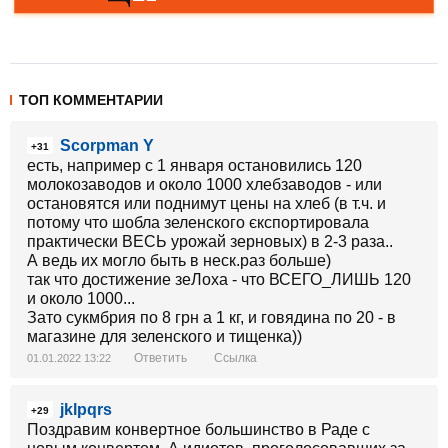
ТОП КОММЕНТАРИИ
Scorpman Y
+31
есть, например с 1 января остановились 120
молокозаводов и около 1000 хлебзаводов - или
остановятся или поднимут цены на хлеб (в т.ч. и
потому что шобла зеленского єкспортировала
практически ВЕСЬ урожай зерновых) в 2-3 раза..
А ведь их могло быть в неск.раз больше)
так что достижение зеЛоха - что ВСЕГО_ЛИШЬ 120
и около 1000...
Зато сукмбрия по 8 грн а 1 кг, и говядина по 20 - в
магазине для зеленского и тищенка))
Ответить
Ссылка
01.01.2022 13:22
jklpqrs
+29
Поздравим конвертное большинство в Раде с