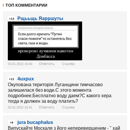
ТОП КОММЕНТАРИИ
Рщььщь Яарршуты
+14
Ответить
Ссылка
03.01.2022 15:40
4uxpux
+12
Окупована територія Луганщини тимчасово
залишилася без води.С этого момента
подробнее.Бесплатно воду даем?С какого хера
тогда я должен за воду платить?
Ответить
Ссылка
03.01.2022 15:41
jura bucaphalus
+9
Випускайте Москаля з його неперевершеним - " хай