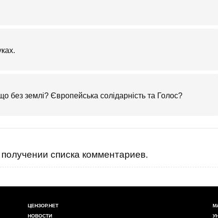
ках.
,що без землі? Європейська солідарність та Голос?
получении списка комментариев.
ЦЕНЗОР.НЕТ
М
НОВОСТИ
У