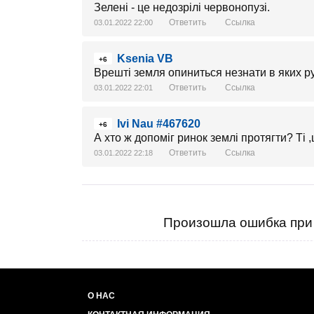
Зелені - це недозрілі червонопузі.
Ответить
Ссылка
03.01.2022 22:00
Ksenia VB
+6
Врешті земля опиниться незнати в яких ру
Ответить
Ссылка
03.01.2022 22:01
Ivi Nau #467620
+6
А хто ж допоміг ринок землі протягти? Ті 
Ответить
Ссылка
03.01.2022 22:18
Произошла ошибка при 
О НАС