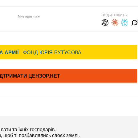
ПОДЫТОЖИТЬ:
Мне нравится
ати та їхніх господарів.
, щоб ті позбавлялись своєх землі.