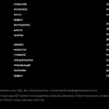
СОБЫТИЯ
А
РЕЗОНАНС
Р
ФОТО
У
ВИДЕО
О
ФОТОШОПЫ
З
БЛОГИ
К
ФОРУМ
Д
БИЗНЕС
А
НОВОСТИ
П
ГЛАВНОЕ
Р
СПЕЦПРОЕКТЫ
У
ПУБЛИКАЦИИ
А
КОЛОНКИ
Д
ВИДЕО
Г
ривая наш сайт, Вы соглашаетесь с
политикой конфиденциальности
.
я Цензор.НЕТ может не разделять позицию авторов. Ответственность за ма
ле "Блоги" несут авторы текстов.