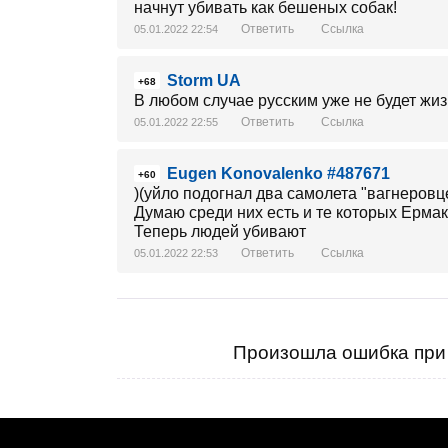
начнут убивать как бешеных собак!
Ответить
Ссылка
05.01.2022 22:54
Storm UA
+68
В любом случае русским уже не будет жиз
Ответить
Ссылка
05.01.2022 22:55
Eugen Konovalenko #487671
+60
)(уйло подогнал два самолета "вагнеровц
Думаю среди них есть и те которых Ермак
Теперь людей убивают
Ответить
Ссылка
05.01.2022 22:53
Произошла ошибка при 