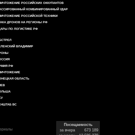
НИЧТОЖЕНИЕ РОССИЙСКИХ ОККУПАНТОВ
АССИРОВАННЫЙ КОМБИНИРОВАННЫЙ УДАР
НИЧТОЖЕНИЕ РОССИЙСКОЙ ТЕХНИКИ
ТАКА ДРОНОВ НА РЕГИОНЫ РФ
ДАРЫ ПО ЛОГИСТИКЕ РФ
БСТРЕЛ
ЕЛЕНСКИЙ ВЛАДИМИР
РОНЫ
ОССИЯ
РМИЯ РФ
НИЧТОЖЕНИЕ
ОНЕЦКАЯ ОБЛАСТЬ
ИЕВ
ОЛЬША
СУ
ЕНШТАБ ВС
Посещаемость
териалы
за вчера
673 189