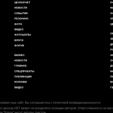
ЦЕНЗОР.НЕТ
У
НОВОСТИ
М
СОБЫТИЯ
У
РЕЗОНАНС
А
ФОТО
У
ВИДЕО
О
ФОТОШОПЫ
З
БЛОГИ
Д
ФОРУМ
Р
БИЗНЕС
А
НОВОСТИ
У
ГЛАВНОЕ
Д
СПЕЦПРОЕКТЫ
К
ПУБЛИКАЦИИ
П
КОЛОНКИ
В
ВИДЕО
Г
ривая наш сайт, Вы соглашаетесь с
политикой конфиденциальности
.
я Цензор.НЕТ может не разделять позицию авторов. Ответственность за ма
ле "Блоги" несут авторы текстов.