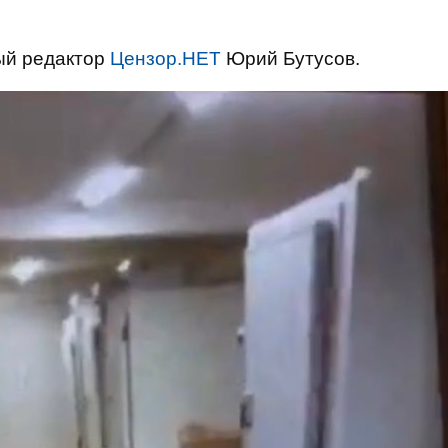
ый редактор
Цензор.НЕТ
Юрий Бутусов.