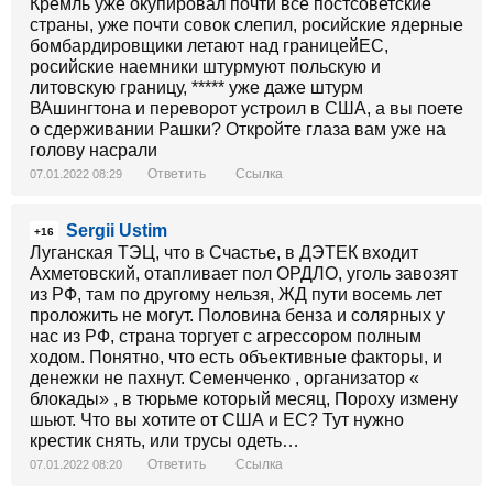
Кремль уже окупировал почти все постсоветские
страны, уже почти совок слепил, росийские ядерные
бомбардировщики летают над границейЕС,
росийские наемники штурмуют польскую и
литовскую границу, ***** уже даже штурм
ВАшингтона и переворот устроил в США, а вы поете
о сдерживании Рашки? Откройте глаза вам уже на
голову насрали
Ответить
Ссылка
07.01.2022 08:29
Sergii Ustim
+16
Луганская ТЭЦ, что в Счастье, в ДЭТЕК входит
Ахметовский, отапливает пол ОРДЛО, уголь завозят
из РФ, там по другому нельзя, ЖД пути восемь лет
проложить не могут. Половина бенза и солярных у
нас из РФ, страна торгует с агрессором полным
ходом. Понятно, что есть объективные факторы, и
денежки не пахнут. Семенченко , организатор «
блокады» , в тюрьме который месяц, Пороху измену
шьют. Что вы хотите от США и ЕС? Тут нужно
крестик снять, или трусы одеть…
Ответить
Ссылка
07.01.2022 08:20