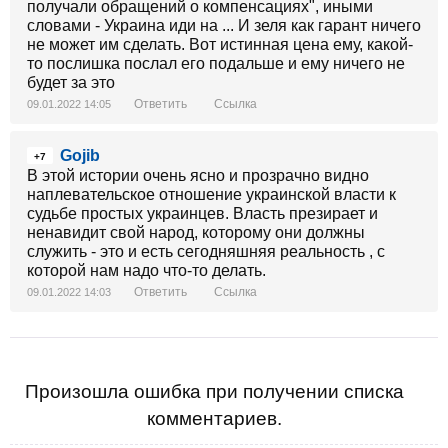
получали обращений о компенсациях", иными
словами - Украина иди на ... И зеля как гарант ничего
не может им сделать. Вот истинная цена ему, какой-
то послишка послал его подальше и ему ничего не
будет за это
Ответить
Ссылка
09.01.2022 14:05
Gojib
+7
В этой истории очень ясно и прозрачно видно
наплевательское отношение украинской власти к
судьбе простых украинцев. Власть презирает и
ненавидит свой народ, которому они должны
служить - это и есть сегодняшняя реальность , с
которой нам надо что-то делать.
Ответить
Ссылка
09.01.2022 14:03
Произошла ошибка при получении списка
комментариев.