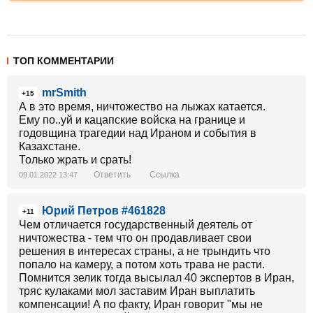
ТОП КОММЕНТАРИИ
mrSmith
+15
А в это время, ничтожество на лыжах катается.
Ему по..уй и кацапские войска на границе и
годовщина трагедии над Ираном и события в
Казахстане.
Только жрать и срать!
Ответить
Ссылка
09.01.2022 13:47
Юрий Петров #461828
+11
Чем отличается государственный деятель от
ничтожества - тем что он продавливает свои
решения в интересах страны, а не трындить что
попало на камеру, а потом хоть трава не расти.
Помнится зелик тогда высылал 40 экспертов в Иран,
тряс кулаками мол заставим Иран выплатить
компенсации! А по факту, Иран говорит "мы не