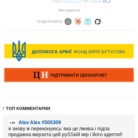
Мне нравится
ПОДЫТОЖИТЬ:
ТОП КОММЕНТАРИИ
Alex Alex #500309
+15
я знову ж переконуюсь: яка це лжива і підла
продажна мерзота цей руSSкій мір і його адепти!!