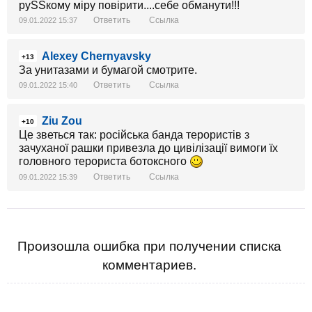
руSSкому міру повірити....себе обманути!!!
Ответить
Ссылка
09.01.2022 15:37
Alexey Chernyavsky
+13
За унитазами и бумагой смотрите.
Ответить
Ссылка
09.01.2022 15:40
Ziu Zou
+10
Це зветься так: російська банда терористів з
зачуханої рашки привезла до цивілізації вимоги їх
головного терориста ботоксного
Ответить
Ссылка
09.01.2022 15:39
Произошла ошибка при получении списка
комментариев.