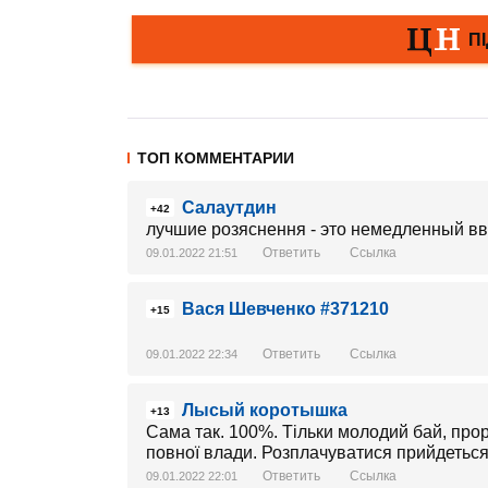
ТОП КОММЕНТАРИИ
Салаутдин
+42
лучшие розяснення - это немедленный вво
Ответить
Ссылка
09.01.2022 21:51
Вася Шевченко #371210
+15
Ответить
Ссылка
09.01.2022 22:34
Лысый коротышка
+13
Сама так. 100%. Тільки молодий бай, про
повної влади. Розплачуватися прийдеться
Ответить
Ссылка
09.01.2022 22:01