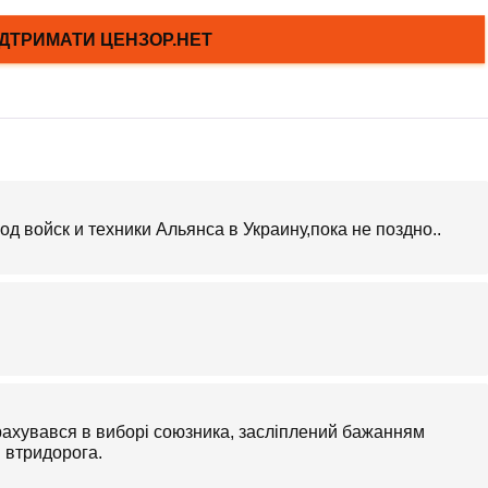
д войск и техники Альянса в Украину,пока не поздно..
рахувався в виборі союзника, засліплений бажанням
 втридорога.