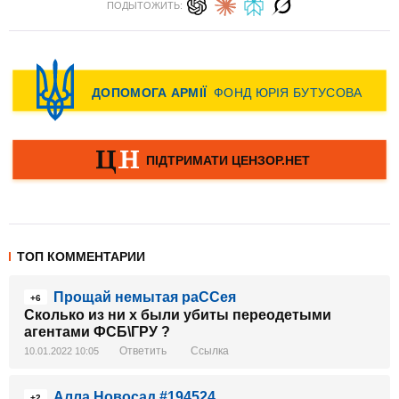
ПОДЫТОЖИТЬ:
ТОП КОММЕНТАРИИ
Прощай немытая раССея
+6
Сколько из ни х были убиты переодетыми
агентами ФСБ\ГРУ ?
Ответить
Ссылка
10.01.2022 10:05
Алла Новосад #194524
+2