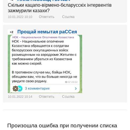
Скільки кацапо-вірмено-бєларусскіх інтервентів
зажмурили казахи?
Ответить
Ссылка
10.01.2022 10:10
Прощай немытая раССея
+2
Ответить
Ссылка
10.01.2022 10:14
Произошла ошибка при получении списка