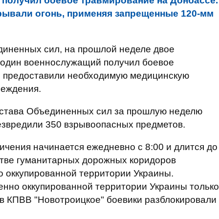
 получил боевое травмирование на Донбассе.
рывали огонь, применяя запрещенные 120-мм
иненных сил, на прошлой неделе двое
 один военнослужащий получил боевое
о предоставили необходимую медицинскую
реждения.
остава Объединенных сил за прошлую неделю
езвредили 350 взрывоопасных предметов.
ичения начинается ежедневно с 8:00 и длится до
стве гуманитарных дорожных коридоров
о оккупированной территории Украины.
енно оккупированной территории Украины только
ив КПВВ "Новотроицкое" боевики разблокировали