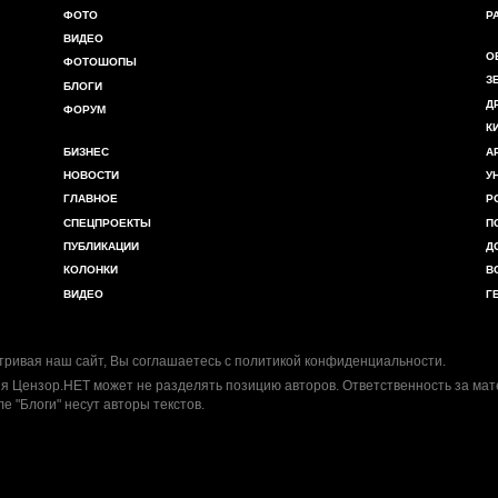
ФОТО
Р
ВИДЕО
О
ФОТОШОПЫ
З
БЛОГИ
Д
ФОРУМ
К
БИЗНЕС
А
НОВОСТИ
У
ГЛАВНОЕ
Р
СПЕЦПРОЕКТЫ
П
ПУБЛИКАЦИИ
Д
КОЛОНКИ
В
ВИДЕО
Г
ривая наш сайт, Вы соглашаетесь с
политикой конфиденциальности
.
я Цензор.НЕТ может не разделять позицию авторов. Ответственность за ма
ле "Блоги" несут авторы текстов.