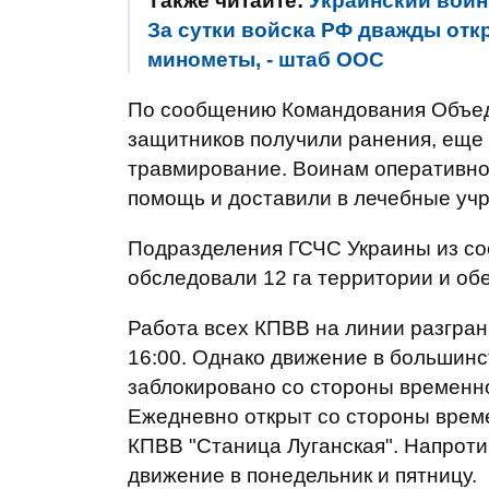
Также читайте:
Украинский воин
За сутки войска РФ дважды отк
минометы, - штаб ООС
По сообщению Командования Объед
защитников получили ранения, еще
травмирование. Воинам оперативн
помощь и доставили в лечебные уч
Подразделения ГСЧС Украины из с
обследовали 12 га территории и об
Работа всех КПВВ на линии разгран
16:00. Однако движение в большин
заблокировано со стороны временн
Ежедневно открыт со стороны врем
КПВВ "Станица Луганская". Напрот
движение в понедельник и пятницу.