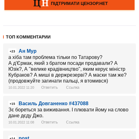
ТОП КОММЕНТАРИИ
Ан Мур
+23
а хіба там проблема тільки по Татарову?
А д'Єрмак, який з братом посади продавали? А
Юзік?, А "велике крадівництво", яким керує міністр
Кубраков? А миші в держрезерві? А маски там же?
(продовжуйте загинати пальці, я втомився)
Ответить
Ссылка
10.01.2022 11:20
Василь Довганенко #437088
+15
Зє бореться за виживання. І плювати йому на слово
дане дєду Джо.
Ответить
Ссылка
10.01.2022 11:08
post
+14