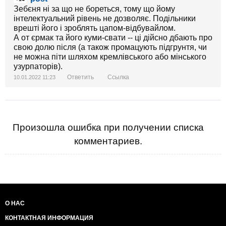
Зебєня ні за що не бореться, тому що йому
інтелектуальний рівень не дозволяє. Подільники
врешті його і зроблять цапом-відбувайлом.
А от єрмак та його куми-свати -- ці дійсно дбають про
свою долю після (а також промацують підгрунтя, чи
не можна піти шляхом кремлівського або мінського
узурпаторів).
Ответить
Ссылка
10.01.2022 11:23
Произошла ошибка при получении списка
комментариев.
О НАС
КОНТАКТНАЯ ИНФОРМАЦИЯ