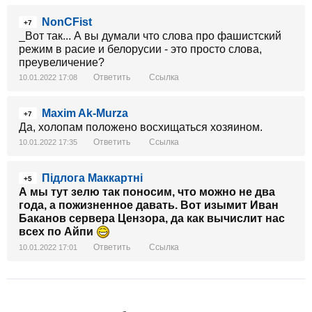
NonCFist
+7
_Вот так... А вы думали что слова про фашистский
режим в расие и белорусии - это просто слова,
преувеличение?
Ответить
Ссылка
10.01.2022 17:08
Maxim Ak-Murza
+7
Да, холопам положено восхищаться хозяином.
Ответить
Ссылка
10.01.2022 17:35
Підлога Маккартні
+5
А мы тут зелю так поносим, что можно не два
года, а пожизненное давать. Вот изымит Иван
Баканов сервера Цензора, да как вычислит нас
всех по Айпи
Ответить
Ссылка
10.01.2022 17:01