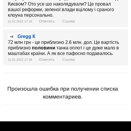
Києвом? Ото усе шо наколядували? Це провал
вашої реформи, зеленої влади вцілому і сраного
клоуна персонально.
Ответить
Ссылка
11.01.2022 17:16
Gregg К
+5
72 млн грн - це приблизно 2.6 млн. дол. Це вартість
приблизно
половини
танка оплот і це дуже мало в
маштабах країни. А як все пафосно подавалось.
Ответить
Ссылка
11.01.2022 17:26
Произошла ошибка при получении списка
комментариев.