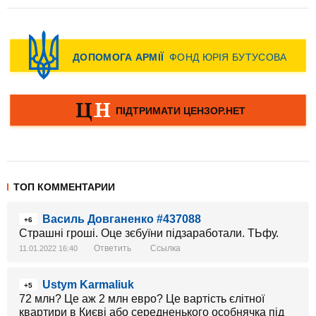
ТОП КОММЕНТАРИИ
Василь Довганенко #437088
+6
Страшні гроші. Оце зєбуїни підзаработали. ТЬфу.
Ответить
Ссылка
11.01.2022 16:40
Ustym Karmaliuk
+5
72 млн? Це аж 2 млн евро? Це вартість єлітної
квартири в Києві або середненького особнячка під