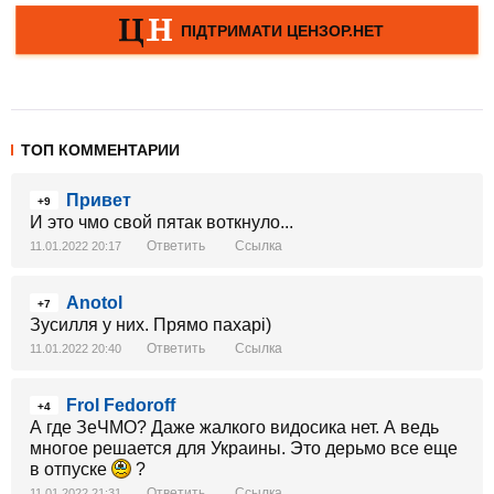
ТОП КОММЕНТАРИИ
Привет
+9
И это чмо свой пятак воткнуло...
Ответить
Ссылка
11.01.2022 20:17
Anotol
+7
Зусилля у них. Прямо пахарі)
Ответить
Ссылка
11.01.2022 20:40
Frol Fedoroff
+4
А где ЗеЧМО? Даже жалкого видосика нет. А ведь
многое решается для Украины. Это дерьмо все еще
в отпуске
?
Ответить
Ссылка
11.01.2022 21:31