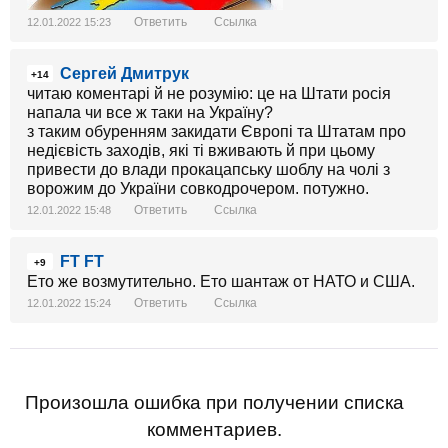
Ответить
Ссылка
12.01.2022 15:23
Сергей Дмитрук
+14
читаю коментарі й не розумію: це на Штати росія
напала чи все ж таки на Україну?
з таким обуренням закидати Європі та Штатам про
недієвість заходів, які ті вживають й при цьому
привести до влади прокацапську шоблу на чолі з
ворожим до України совкодрочером. потужно.
Ответить
Ссылка
12.01.2022 15:48
FT FT
+9
Ето же возмутительно. Ето шантаж от НАТО и США.
Ответить
Ссылка
12.01.2022 15:24
Произошла ошибка при получении списка
комментариев.