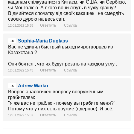
кацапам спілкуватися з Китаєм, чи США, чи Сербією,
чи Монголією. А якого вони лізуть в чужу країну?
Відмийтеся спочатку від своїх какашек і не смердіть
своєю дурою на весь світ.
Ответить
Ссылка
12.01.2022 15:35
Sophia-Maria Duglass
+6
Вас не удивил быстрый выход миротворцев из
Казахстана ?
Они боятся , что их будут резать на каждом углу .
Ответить
Ссылка
12.01.2022 15:43
Adrew Warko
+5
Вопрос аналогичен вопросу вооруженным
грабителям:
"я же вас не граблю - почему вы грабите меня?".
Потому что у них есть оружие (ядерное). И всё.
Ответить
Ссылка
12.01.2022 15:37