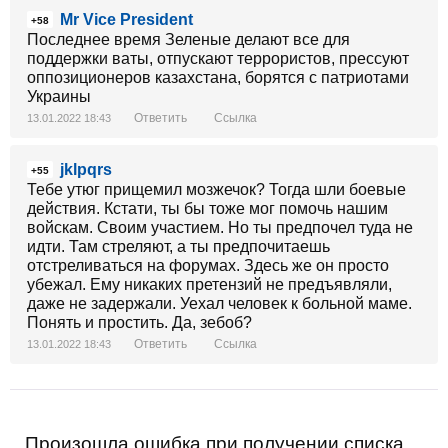
Mr Vice President
+58
Последнее время Зеленые делают все для
поддержки ваты, отпускают террористов, прессуют
оппозиционеров казахстана, борятся с патриотами
Украины
Ответить
Ссылка
13.01.2022 18:43
jklpqrs
+55
Тебе утюг прищемил мозжечок? Тогда шли боевые
действия. Кстати, ты бы тоже мог помочь нашим
войскам. Своим участием. Но ты предпочел туда не
идти. Там стреляют, а ты предпочитаешь
отстреливаться на форумах. Здесь же он просто
убежал. Ему никаких претензий не предъявляли,
даже не задержали. Уехал человек к больной маме.
Понять и простить. Да, зебоб?
Ответить
Ссылка
13.01.2022 18:43
Произошла ошибка при получении списка