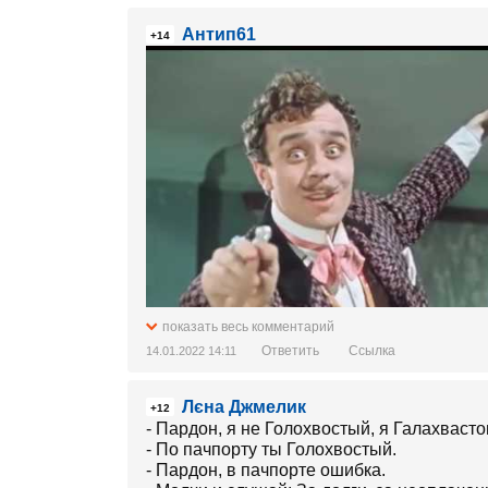
Антип61
+14
показать весь комментарий
Ответить
Ссылка
14.01.2022 14:11
Лєна Джмелик
+12
- Пардон, я не Голохвостый, я Галахвасто
- По пачпорту ты Голохвостый.
- Пардон, в пачпорте ошибка.