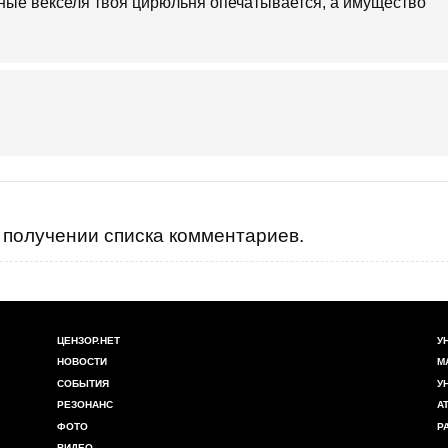
нные векселя твоя цирюльня опечатывается, а имущество
получении списка комментариев.
ЦЕНЗОР.НЕТ
У
НОВОСТИ
М
СОБЫТИЯ
У
РЕЗОНАНС
А
ФОТО
Р
ВИДЕО