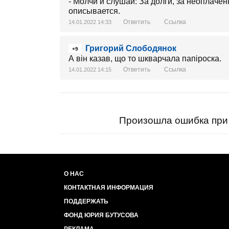
- Молчи и слушай: За долги, за неоплаче
описывается.
Ответить
Ссылка
14.01.2022 14:33
Григорий Слободянок
+9
А він казав, що то шкварчала папіроска.
Ответить
Ссылка
14.01.2022 14:15
Произошла ошибка при 
О НАС
КОНТАКТНАЯ ИНФОРМАЦИЯ
ПОДДЕРЖАТЬ
ФОНД ЮРИЯ БУТУСОВА