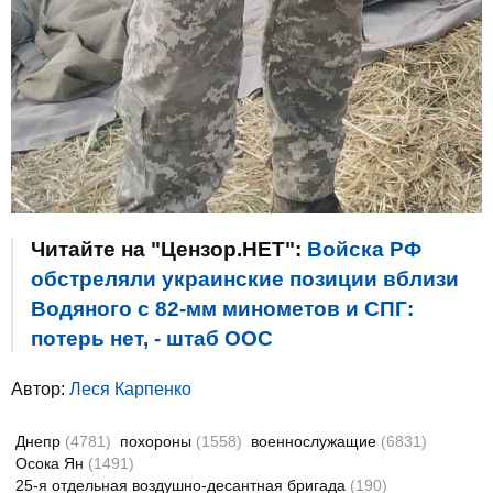
Читайте на "Цензор.НЕТ":
Войска РФ
обстреляли украинские позиции вблизи
Водяного с 82-мм минометов и СПГ:
потерь нет, - штаб ООС
Автор:
Леся Карпенко
Днепр
(4781)
похороны
(1558)
военнослужащие
(6831)
Осока Ян
(1491)
25-я отдельная воздушно-десантная бригада
(190)