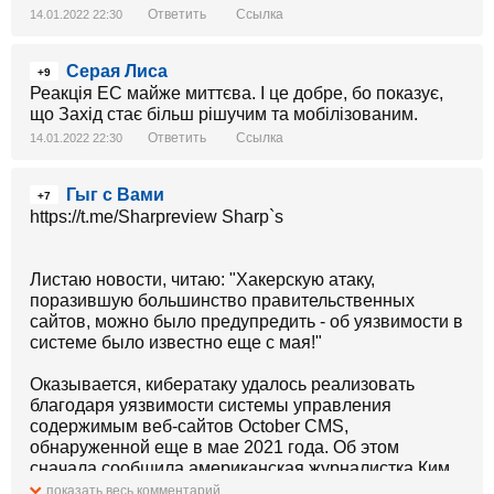
Ответить
Ссылка
14.01.2022 22:30
Серая Лиса
+9
Реакція ЕС майже миттєва. І це добре, бо показує,
що Захід стає більш рішучим та мобілізованим.
Ответить
Ссылка
14.01.2022 22:30
Гыг с Вами
+7
https://t.me/Sharpreview Sharp`s
Листаю новости, читаю: "Хакерскую атаку,
поразившую большинство правительственных
сайтов, можно было предупредить - об уязвимости в
системе было известно еще с мая!"
Оказывается, кибератаку удалось реализовать
благодаря уязвимости системы управления
содержимым веб-сайтов October CMS,
обнаруженной еще в мае 2021 года. Об этом
сначала сообщила американская журналистка Ким
Зеттер.
показать весь комментарий