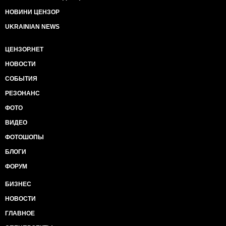
Кроме того, информация о том, какие уязвимости
НОВИНИ ЦЕНЗОР
существуют в этой версии программного
UKRAINIAN NEWS
обеспечения, и как ими можно пользоваться -
открыта.
* * *
ЦЕНЗОР.НЕТ
НОВОСТИ
Получается, что вся эта лабуда со взломами сайтов
произошла только благодаря тупоголовости (или
СОБЫТИЯ
умышленному саботажу?) наших властей? Ведь
РЕЗОНАНС
самое главное для них в этой жизни - посадить
Порошенко.
ФОТО
ВИДЕО
А кибербезопасность, защита секретной
информации, интересы Украины? Не мешайте,
ФОТОШОПЫ
подождёт, это другое…
БЛОГИ
ФОРУМ
БИЗНЕС
НОВОСТИ
ГЛАВНОЕ