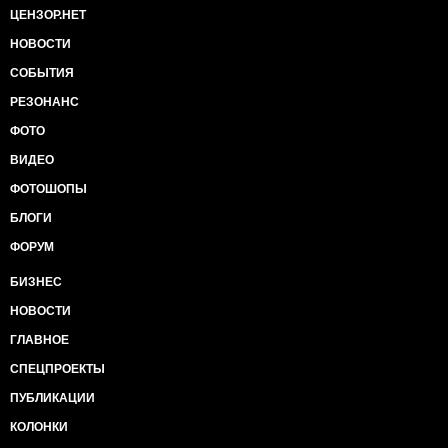
Байдена о вакцинации незаконными произвело
ЦЕНЗОР.НЕТ
потрясение, сравнимое с извержением Везувия.
НОВОСТИ
Трясет наших про-китайских сявок в Австралии так,
что даже цунами случилось на островах Тонга.
СОБЫТИЯ
РЕЗОНАНС
ФОТО
ВИДЕО
ФОТОШОПЫ
БЛОГИ
ФОРУМ
БИЗНЕС
НОВОСТИ
ГЛАВНОЕ
СПЕЦПРОЕКТЫ
ПУБЛИКАЦИИ
КОЛОНКИ