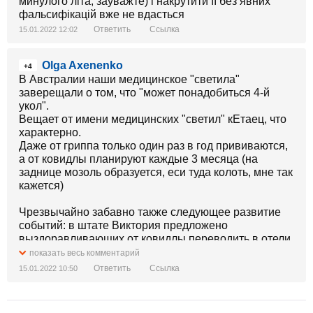
минулого літа, зауважте) і накрутити її без явних
фальсифікацій вже не вдасться
Ответить
Ссылка
15.01.2022 12:02
Olga Axenenko
+4
В Австралии наши медицинское "светила"
заверещали о том, что "может понадобиться 4-й
укол".
Вещает от имени медицинских "светил" кЕтаец, что
характерно.
Даже от гриппа только один раз в год прививаются,
а от ковидлы планируют каждые 3 месяца (на
заднице мозоль образуется, еси туда колоть, мне так
кажется)
Чрезвычайно забавно также следующее развитие
событий: в штате Виктория предложено
выздоравливающих от ковидлы переводить в отели,
где за ними будут "ухаживать медсестры".
показать весь комментарий
Это поразительно с несколько точек зрения:
Ответить
Ссылка
15.01.2022 10:50
- представте себе такое помещение в отель
выздоравливающего с натуральной оспой и
посмейтесь от души