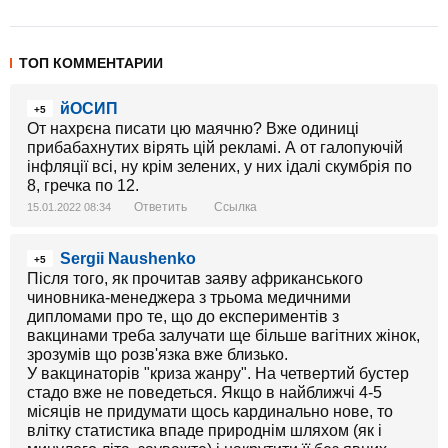
ТОП КОММЕНТАРИИ
йОСИП
+5
От нахрєна писати цю маячню? Вже одиниці
прибабахнутих вірять цій рекламі. А от галопуючій
інфляції всі, ну крім зелених, у них ідалі скумбрія по
8, гречка по 12.
Ответить
Ссылка
15.01.2022 08:34
Sergii Naushenko
+5
Після того, як прочитав заяву африканського
чиновника-менеджера з трьома медичними
дипломами про те, що до експериментів з
вакцинами треба залучати ще більше вагітних жінок,
зрозумів що розв'язка вже близько.
У вакцинаторів "криза жанру". На четвертий бустер
стадо вже не поведеться. Якщо в найближчі 4-5
місяців не придумати щось кардинально нове, то
влітку статистика впаде природнім шляхом (як і