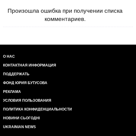
- учитывая, что в государственном госпитале Остин
(годовой бюджет 1 миллиард долларов в год) 11
Произошла ошибка при получении списка
января было аж целых 7 больных с ковидлой, то
комментариев.
непонятно, а кого, собственно говоря из этих 7
человек в отели будут переводить
- было сообщение в СМИ, что одна медсестра
обслуживает аж целых 8 больных, что делает
ситуацию с госпиталем Остин особенно пикантной:
на 7 ковидных больных достаточно одной
медсестры, в чем госпиталь перенапрягся?
О НАС
КОНТАКТНАЯ ИНФОРМАЦИЯ
Вывод: ковидных страдальцев переводят в отели
чтобы
ПОДДЕРЖАТЬ
- дать заработать прикормленным отелям из
бюджета штата официально, ибо в отелях сейчас
ФОНД ЮРИЯ БУТУСОВА
нет постояльцев, отели находятся на грани
РЕКЛАМА
банкротста (это показатель возрождения экономики)
- это еще одна попытка коммуняк штат Виктория
УСЛОВИЯ ПОЛЬЗОВАНИЯ
привезти китайских медсестер. Вот тут им будет
ПОЛИТИКА КОНФИДЕНЦИАЛЬНОСТИ
очередной облом, потому что визы выдают
федералы, а им китайские военнослужащие (все
НОВИНИ СЬОГОДНІ
медсестры в Китае военнообязанные) не нужны.
UKRAINIAN NEWS
Тот факт, что Верховный Суд США признал мандаты