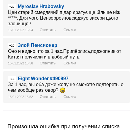
Myroslav Hrabovsky
+20
Цей старий смердячий підар дратує ще більше ніж
*****. Для чого Цензоррозповсюджує висєри цього
злочинця?
Ответить
Ссылка
15.01.2022 15:54
Злой Пенсионер
+20
Оно и видно,что за 1 час.Припёрлись,поджопник от
Китая получили и в добрый путь.
Ответить
Ссылка
15.01.2022 15:56
Eight Wonder #490997
+18
За 1 час, вы оба даже жопу не сможете подтереть, о
чем вообще разговор?
Ответить
Ссылка
15.01.2022 15:52
Произошла ошибка при получении списка