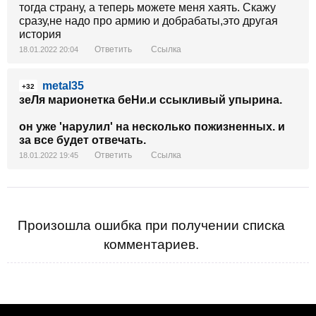
тогда страну, а теперь можете меня хаять. Скажу
сразу,не надо про армию и добрабаты,это другая
история
Ответить
Ссылка
18.01.2022 20:04
metal35
+32
зеЛя марионетка беНи.и ссыкливый упырина.
он уже 'нарулил' на несколько пожизненных. и
за все будет отвечать.
Ответить
Ссылка
18.01.2022 19:45
Произошла ошибка при получении списка
комментариев.