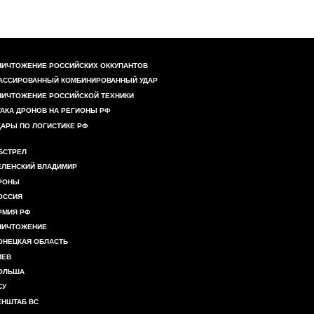
НИЧТОЖЕНИЕ РОССИЙСКИХ ОККУПАНТОВ
АССИРОВАННЫЙ КОМБИНИРОВАННЫЙ УДАР
НИЧТОЖЕНИЕ РОССИЙСКОЙ ТЕХНИКИ
ТАКА ДРОНОВ НА РЕГИОНЫ РФ
ДАРЫ ПО ЛОГИСТИКЕ РФ
БСТРЕЛ
ЕЛЕНСКИЙ ВЛАДИМИР
РОНЫ
ОССИЯ
РМИЯ РФ
НИЧТОЖЕНИЕ
ОНЕЦКАЯ ОБЛАСТЬ
ИЕВ
ОЛЬША
СУ
ЕНШТАБ ВС