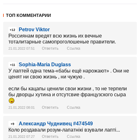
ТОП КОММЕНТАРИИ
Petrov Viktor
+12
Россиянам вредят всю жизнь их вечные
тоталитарные самопроголошеные правители.
Ответить
Ссылка
21.01.2022 07:51
Sophia-Maria Duglass
+11
У лаптей одна тема-«бабы ещё нарожают» . Они не
ценят ни свою жизнь , ни чужую .
если бы кацапы ценили свои жизни , то не терпели
бы дворцы хутина и отсутсвие французского сыра
Ответить
Ссылка
21.01.2022 08:01
Александр Чуднивец #474549
+9
Коло роздавали розум-лапатнікі взували лапті...
Ответить
Ссылка
21.01.2022 07:27