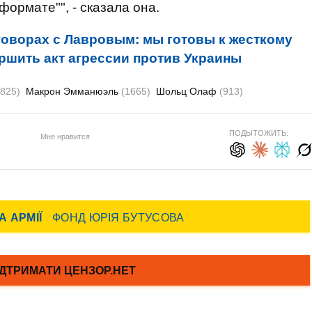
формате"", - сказала она.
говорах с Лавровым: мы готовы к жесткому
ершить акт агрессии против Украины
3825)
Макрон Эмманюэль
(1665)
Шольц Олаф
(913)
ПОДЫТОЖИТЬ:
Мне нравится