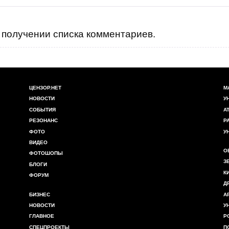
получении списка комментариев.
ЦЕНЗОР.НЕТ
М
НОВОСТИ
У
СОБЫТИЯ
А
РЕЗОНАНС
Р
ФОТО
У
ВИДЕО
О
ФОТОШОПЫ
З
БЛОГИ
К
ФОРУМ
Д
БИЗНЕС
А
НОВОСТИ
У
ГЛАВНОЕ
Р
СПЕЦПРОЕКТЫ
П