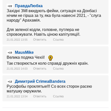
ПравдаЛюбка
+22
Західні ЗМІ вкидують фейки, ситуація на Донбасі
нічим не гірша за ту, яка була навесні 2021, - "слуга
народу" Арахамія.
Для зеленої кодли, головне, путлера не
спровокувати. Навіть ціною капітуляції!
.
Ответить
Ссылка
21.01.2022 13:55
MausMike
+15
Велика подяка Чехії!
Так створюється коло справді дружніх країн.
Ответить
Ссылка
21.01.2022 14:03
Димитрий CrimeaBandera
+12
Русофобы проклятые!!! Со всех сторон расею
матушку окружили.
Ответить
Ссылка
21.01.2022 13:54