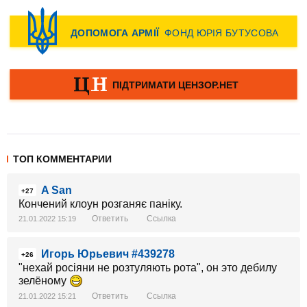
ТОП КОММЕНТАРИИ
A San
+27
Кончений клоун розганяє паніку.
Ответить
Ссылка
21.01.2022 15:19
Игорь Юрьевич #439278
+26
"нехай росіяни не розтуляють рота", он это дебилу
зелёному
Ответить
Ссылка
21.01.2022 15:21