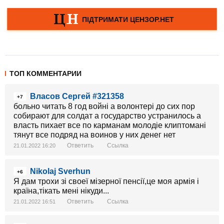
ТОП КОММЕНТАРИИ
Власов Сергей #321358
+7
больно читать 8 год войні а волонтері до сих пор
собирают для солдат а государство устранилось а
власть пихает все по карманам молодіе клиптомані
тянут все подряд на воинов у них денег нет
Ответить
Ссылка
21.01.2022 16:20
Nikolaj Sverhun
+6
Я дам трохи зі своеї мізерної пенсії,це моя армія і
країна,тікать мені нікуди...
Ответить
Ссылка
21.01.2022 16:51