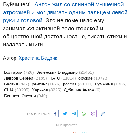
Вуйчичем".
Антон жил со спинной мышечной
атрофией и мог двигать одним пальцем левой
руки и головой.
Это не помешало ему
заниматься активной волонтерской и
общественной деятельностью, писать стихи и
издавать книги.
Автор:
Христина Бедрик
Болгария
(726)
Зеленский Владимир
(25461)
Лавров Сергей
(2185)
НАТО
(11014)
оружие
(10773)
Балтия
(447)
рейтинг
(1676)
россия
(89109)
Румыния
(1365)
США
(30295)
Харьков
(8225)
Дубишин Антон
(6)
Блинкен Энтони
(940)
ПОДЕЛИТЬСЯ:
Мне нравится