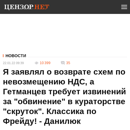
НОВОСТИ
10 399
35
22.01.22 09:39
Я заявлял о возврате схем по
невозмещению НДС, а
Гетманцев требует извинений
за "обвинение" в кураторстве
"скруток". Классика по
Фрейду! - Данилюк