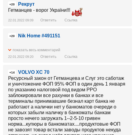
Рекрут
+20
Гетманцев - ворог України!!!
Ответить
Ссылка
22.01.2022 09:09
Nik Home #491151
+20
показать весь комментарий
Ответить
Ссылка
22.01.2022 09:20
VOLVO XC 70
+14
Ресурсный закон от Гетманцева и Слуг это саботаж
и уничтожение ФОП 95% ФОП в один день 1 января
по указанию налоговой под видом РРО
заблокировали все рахунки в банках и все
терминалы принимавшие безнал карт банка не
работают а налички нет у банкоматов очереди о
которых забыли наличку в банкоматы банкам
просто нечего загружать 1--2-5-10 гривен
норма...купюры в банкоматах....продуктовые ФОП
не завозят товар встали заводы продуктов некуда