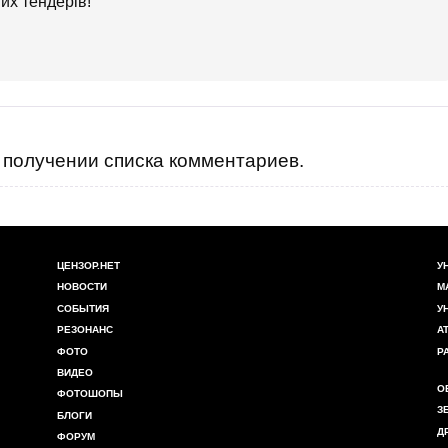
их тендерів!
получении списка комментариев.
ЦЕНЗОР.НЕТ
У
НОВОСТИ
М
СОБЫТИЯ
У
РЕЗОНАНС
А
ФОТО
Р
ВИДЕО
О
ФОТОШОПЫ
З
БЛОГИ
Д
ФОРУМ