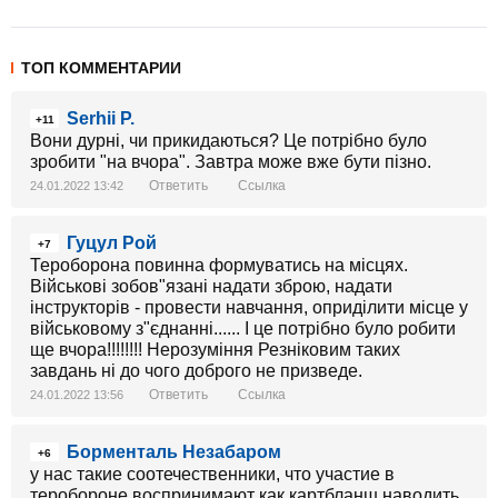
ТОП КОММЕНТАРИИ
Serhii P.
+11
Вони дурні, чи прикидаються? Це потрібно було
зробити "на вчора". Завтра може вже бути пізно.
Ответить
Ссылка
24.01.2022 13:42
Гуцул Рой
+7
Тероборона повинна формуватись на місцях.
Військові зобов"язані надати зброю, надати
інструкторів - провести навчання, оприділити місце у
військовому з"єднанні...... І це потрібно було робити
ще вчора!!!!!!!! Нерозуміння Резніковим таких
завдань ні до чого доброго не призведе.
Ответить
Ссылка
24.01.2022 13:56
Борменталь Незабаром
+6
у нас такие соотечественники, что участие в
теробороне воспринимают как картбланш наводить