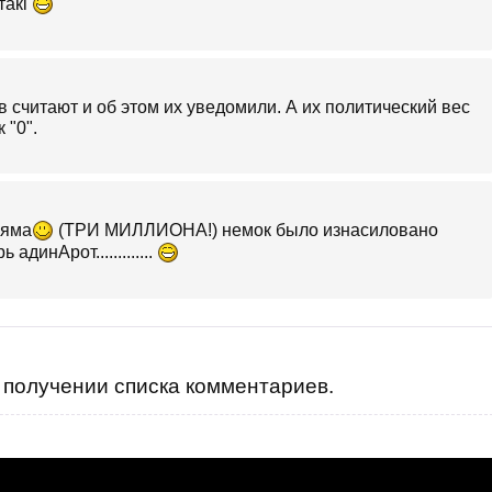
такі
в считают и об этом их уведомили. А их политический вес
 "0".
ляма
(ТРИ МИЛЛИОНА!) немок было изнасиловано
адинАрот.............
получении списка комментариев.