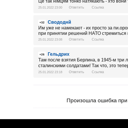
Це так німцям тонко натякають - хто вони 
Ответить
Ссылка
25.01.2022 23:00
Свододнй
+32
Им уже не намекают - их просто за пи.оро
при принятии решений НАТО стремиться к
Ответить
Ссылка
25.01.2022 23:08
Гельдрих
+26
Там после взятия Берлина, в 1945-м три 
сталинскими солдатами! Так что, это теперь 
Ответить
Ссылка
25.01.2022 23:18
Произошла ошибка при 