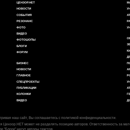
ЦЕНЗОР.НЕТ
М
НОВОСТИ
У
СОБЫТИЯ
А
РЕЗОНАНС
Р
ФОТО
У
ВИДЕО
О
ФОТОШОПЫ
З
БЛОГИ
К
ФОРУМ
Д
БИЗНЕС
П
НОВОСТИ
А
ГЛАВНОЕ
Р
СПЕЦПРОЕКТЫ
У
ПУБЛИКАЦИИ
А
КОЛОНКИ
Г
ВИДЕО
Д
ривая наш сайт, Вы соглашаетесь с
политикой конфиденциальности
.
я Цензор.НЕТ может не разделять позицию авторов. Ответственность за ма
ле "Блоги" несут авторы текстов.