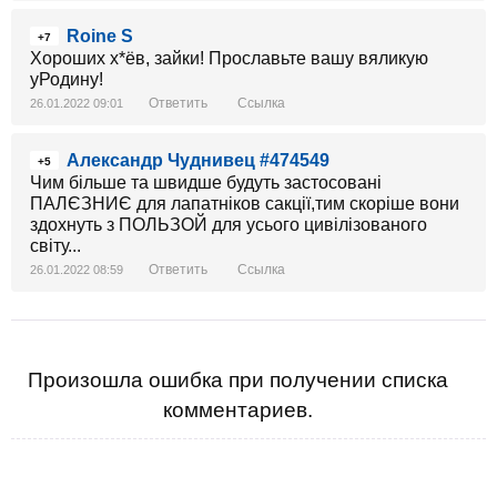
Roine S
+7
Хороших х*ёв, зайки! Прославьте вашу вяликую
уРодину!
Ответить
Ссылка
26.01.2022 09:01
Александр Чуднивец #474549
+5
Чим більше та швидше будуть застосовані
ПАЛЄЗНИЄ для лапатніков сакції,тим скоріше вони
здохнуть з ПОЛЬЗОЙ для усього цивілізованого
світу...
Ответить
Ссылка
26.01.2022 08:59
Произошла ошибка при получении списка
комментариев.