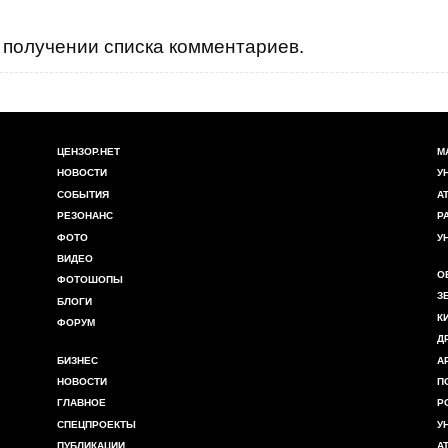
получении списка комментариев.
ЦЕНЗОР.НЕТ
М
НОВОСТИ
У
СОБЫТИЯ
А
РЕЗОНАНС
Р
ФОТО
У
ВИДЕО
О
ФОТОШОПЫ
З
БЛОГИ
К
ФОРУМ
Д
БИЗНЕС
А
НОВОСТИ
П
ГЛАВНОЕ
Р
СПЕЦПРОЕКТЫ
У
ПУБЛИКАЦИИ
А