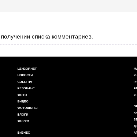
аины на 31 декабря 2021 (млн. долл. США)
получении списка комментариев.
ЦЕНЗОР.НЕТ
М
НОВОСТИ
У
СОБЫТИЯ
Р
РЕЗОНАНС
А
ФОТО
У
ВИДЕО
О
ФОТОШОПЫ
К
БЛОГИ
З
ФОРУМ
Д
БИЗНЕС
А