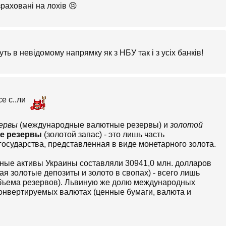
раховані на лохів 😣
ь в невідомому напрямку як з НБУ так і з усіх банків!
се с..ли
ервы
(международные валютные резервы) и
золотой
е резервы
(золотой запас) - это лишь часть
сударства, представленная в виде монетарного золота.
ные активы Украины составляли 30941,0 млн. долларов
я золотые депозиты и золото в свопах) - всего лишь
объема резервов). Львиную же долю международных
онвертируемых валютах (ценные бумаги, валюта и
зервов НБУ по данным МВФ за декабрь 2021 показана