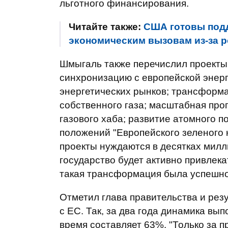
льготного финансирования.
Читайте также:
США готовы подд
экономическим вызовам из-за р
Шмыгаль также перечислил проекты
синхронизацию с европейской эне
энергетических рынков; трансформа
собственного газа; масштабная про
газового хаба; развитие атомного 
положений "Европейского зеленого 
проекты нуждаются в десятках милл
государство будет активно привлек
такая трансформация была успешно
Отметил глава правительства и ре
с ЕС. Так, за два года динамика вы
время составляет 63%. "Только за 