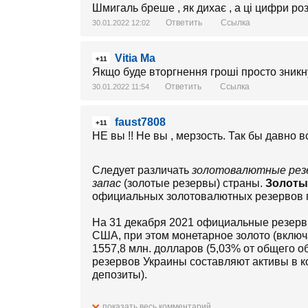
Шмигаль бреше , як дихає , а ці цифри роз
Ответить
Ссылка
30.01.2022 12:02
Vitia Ma
+11
Якщо буде вторгнення гроші просто зникнут
Ответить
Ссылка
30.01.2022 11:54
faust7808
+11
НЕ вы !! Не вы , мерзость. Так бы давно в
Следует различать
золотовалютные рез
запас
(золотые резервы) страны.
Золоты
официальных золотовалютных резервов го
На 31 декабря 2021 официальные резерв
США, при этом монетарное золото (включа
1557,8 млн. долларов (5,03% от общего 
резервов Украины составляют активы в к
депозиты).
Полностью структура золотовалютных ре
показать весь комментарий