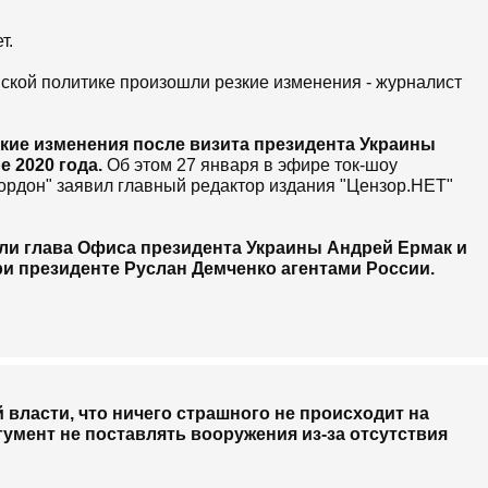
т.
нской политике произошли резкие изменения - журналист
кие изменения после визита президента Украины
 2020 года.
Об этом 27 января в эфире ток-шоу
ордон" заявил главный редактор издания "Цензор.НЕТ"
 ли глава Офиса президента Украины Андрей Ермак и
ри президенте Руслан Демченко агентами России.
 агент. Об этом говорит не какая-то секретная
 [...] Этот человек сейчас Москвой признан как их
ы. [...] По Андрею Ермаку у нас информации
имаем: то, что произошло сближение с Россией -
все это произошло в результате таинственных
нет информации), которые состоялись у
власти, что ничего страшного не происходит на
умент не поставлять вооружения из-за отсутствия
то не оглашал. Как сказал президент Зеленский,