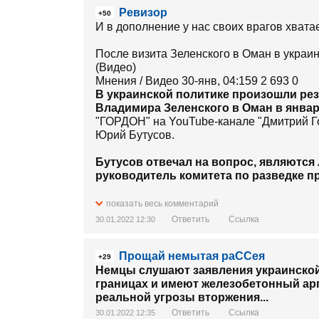
Ревизор
+50
И в дополнение у нас своих врагов хватае
После визита Зеленского в Оман в украи
(Видео)
Мнения / Видео 30-янв, 04:159 2 693 0
В украинской политике произошли рез
Владимира Зеленского в Оман в январе
"ГОРДОН" на YouTube-канале "Дмитрий Г
Юрий Бутусов.
Бутусов отвечал на вопрос, являются
руководитель комитета по разведке п
"Я думаю, что Демченко - российский
показать весь комментарий
информация, а его карьера и поступки.
Ответить
Ссылка
30.01.2022 12:30
контактер в Офисе президента Украин
открытой, публичной нет, но мы пон
Прощай немытая раССея
была такая попытка в 2020 года, - 
+29
переговоров с неизвестными (у нас 
Немцы слушают заявления украинской 
президента в Омане.
границах и имеют железобетонный арг
реальной угрозы вторжения...
После этих переговоров, которых ник
Ответить
Ссылка
30.01.2022 12:35