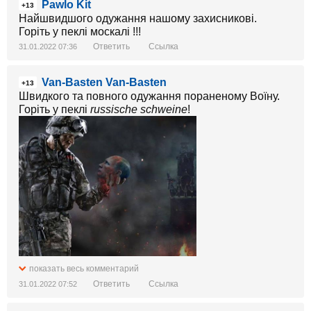
Pawlo Kit
+13
Найшвидшого одужання нашому захисникові.
Горіть у пеклі москалі !!!
Ответить
Ссылка
31.01.2022 07:36
Van-Basten Van-Basten
+13
Швидкого та повного одужання пораненому Воїну.
Горіть у пеклі
russische schweine
!
показать весь комментарий
Ответить
Ссылка
31.01.2022 07:52