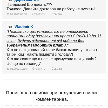
Пандемия! Шо делать???
Точнооо! Давайте докторов на работу не пускать!
Ответить
Ссылка
31.01.2022 09:50
Vladimir K
+13
"Працівники цих установ, які не отримають
принаймні одну дозу вакцини проти COVID-19 до 31
січня, будуть відсторонені від роботи
без
збереження заробітної плати."
Хто не вакцинований та не бажає вакцинуватися ті,
та їхні сім'ї мають померти з голоду?!
Хто ще скаже що в нас не примусова вакцинація?
Це ще не геноцид?
Ответить
Ссылка
31.01.2022 10:16
Произошла ошибка при получении списка
комментариев.