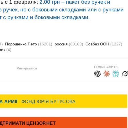
ть с 1 февраля:
2,00 грн – пакет без ручек и
ез ручек, но с боковыми складками или с ручками
ет с ручками и боковыми складками.
4)
Порошенко Петр
(16201)
россия
(89109)
Совбез ООН
(1227)
тик
(4)
ПОДЫТОЖИТЬ:
Мне нравится