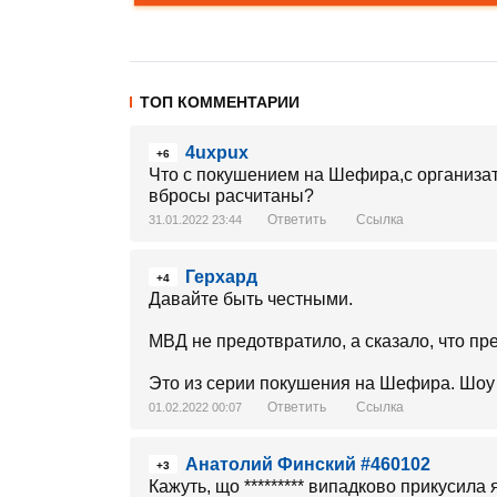
ТОП КОММЕНТАРИИ
4uxpux
+6
Что с покушением на Шефира,с организат
вбросы расчитаны?
Ответить
Ссылка
31.01.2022 23:44
Герхард
+4
Давайте быть честными.
МВД не предотвратило, а сказало, что пр
Это из серии покушения на Шефира. Шоу
Ответить
Ссылка
01.02.2022 00:07
Анатолий Финский #460102
+3
Кажуть, що ********* випадково прикусила 