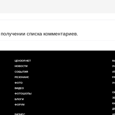
получении списка комментариев.
ЦЕНЗОР.НЕТ
М
НОВОСТИ
У
СОБЫТИЯ
А
РЕЗОНАНС
Р
ФОТО
У
ВИДЕО
О
ФОТОШОПЫ
З
БЛОГИ
К
ФОРУМ
Д
БИЗНЕС
А