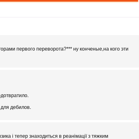
орами первого переворота?*** ну конченые,на кого эти
едотвратило.
 для дебилов.
язика і тепер знаходиться в реанімації з тяжким