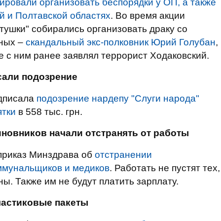
ировали организовать беспорядки у ОП, а также
ой и Полтавской областях
. Во время акции
итушки" собирались организовать драку со
нных –
скандальный экс-полковник Юрий Голубан
,
е с ним ранее заявлял террорист Ходаковский.
сали подозрение
одписала
подозрение нардепу "Слуги народа"
ятки
в 558 тыс. грн.
новников начали отстранять от работы
 приказ Минздрава об
отстранении
ммунальщиков и медиков
. Работать не пустят тех,
ны. Также им не будут платить зарплату.
ластиковые пакеты