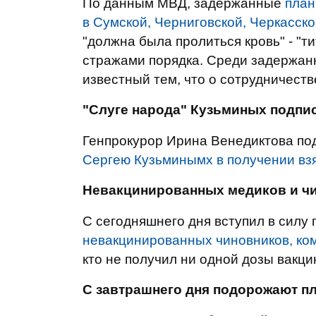
По данным МВД, задержанные
план
в Сумской, Черниговской, Черкасск
"должна была пролиться кровь" - "т
стражами порядка. Среди задержа
известный тем, что о сотрудничеств
"Слуге народа" Кузьминых подпи
Генпрокурор Ирина Венедиктова п
Сергею Кузьминымх в получении вз
Невакцинированных медиков и чи
С сегодняшнего дня вступил в силу
невакцинированных чиновников, ко
кто не получил ни одной дозы вакци
С завтрашнего дня подорожают п