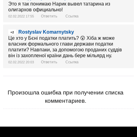
Это я так понимаю Нарик вывел татарина из
олигархов официально!
Ответить
Ссылка
02.02.2022 17:55
Rostyslav Komarnytsky
+2
Це хто у Бєні податки платить? 😲 Хіба ж може
власник формального глави держави податки
платити? Навпаки, за допомогою проданих суддів
він із захопленої країни дань бере мільярд ну.
Ответить
Ссылка
02.02.2022 20:03
Произошла ошибка при получении списка
комментариев.