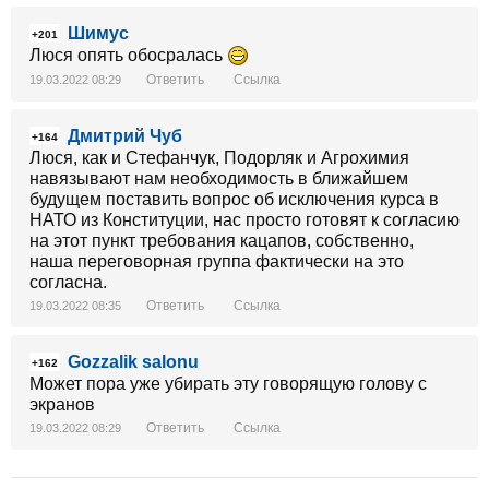
Шимус
+201
Люся опять обосралась
Ответить
Ссылка
19.03.2022 08:29
Дмитрий Чуб
+164
Люся, как и Стефанчук, Подорляк и Агрохимия
навязывают нам необходимость в ближайшем
будущем поставить вопрос об исключения курса в
НАТО из Конституции, нас просто готовят к согласию
на этот пункт требования кацапов, собственно,
наша переговорная группа фактически на это
согласна.
Ответить
Ссылка
19.03.2022 08:35
Gozzalik salonu
+162
Может пора уже убирать эту говорящую голову с
экранов
Ответить
Ссылка
19.03.2022 08:29