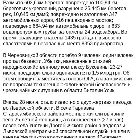
Размыто 602,6 км берегов; повреждено 100,84 км
береговых укреплений, разрушено 25,445 км берегов
рек, 10,645 км дамб; повреждено и затоплено 347
автомобильных дорог, 416 пешеходных мостов;
повреждено 664,94 км автомобильных дорог и 633
водопропускных трубы, затоплены 24 водозабора. Во
время эвакуации спасены 1435 граждан; вывезено
спасателями в безопасные места 8353 прикарпатца.
В Черновицкой области погибло 9 человек, один человек
пропал безвести. Убытки, нанесенные стихией
народнохозяйственному комплексу Буковины 23-27
июля, предварительно оцениваются в 1,5 млрд грн. Об
этом сообщил заместитель головы ОГА, глава комиссии
по вопросам техногенно-экологической безопасности и
чрезвычайных ситуаций в области Виталий Усик.
Вчера, 28 июля, стало известно о двух жертвах паводка
во Львовской области. В селе Тарнавка
Старосамбирского района местные жители выявили
тело 25-летней женщины, а в воскресенье (27 июля)
возле села Унятичи Дрогобычского района водолазы
Львовской центральной спасательной службы нашли в
канале Унятицкого водохранилища тело 47-летнего