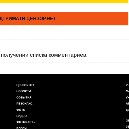
получении списка комментариев.
ЦЕНЗОР.НЕТ
У
НОВОСТИ
М
СОБЫТИЯ
У
РЕЗОНАНС
А
ФОТО
У
ВИДЕО
О
ФОТОШОПЫ
З
БЛОГИ