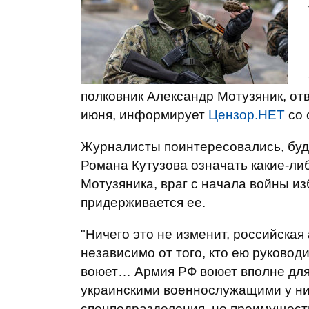
полковник Александр Мотузяник, от
июня, информирует
Цензор.НЕТ
со 
Журналисты поинтересовались, буде
Романа Кутузова означать какие-либ
Мотузяника, враг с начала войны и
придерживается ее.
"Ничего это не изменит, российская
независимо от того, кто ею руковод
воюет… Армия РФ воюет вполне для 
украинскими военнослужащими у них
спецподразделения, но преимуществ