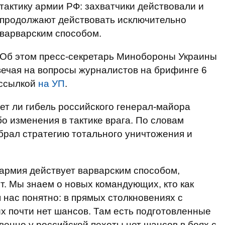
тактику армии РФ: захватчики действовали и
продолжают действовать исключительно
варварским способом.
Об этом пресс-секретарь Минобороны Украины
вечая на вопросы журналистов на брифинге 6
ссылкой
на УП
.
т ли гибель российского генерал-майора
о изменения в тактике врага. По словам
збрал стратегию тотального уничтожения и
 армия действует варварским способом,
ит. Мы знаем о новых командующих, кто как
нас понятно: в прямых столкновениях с
 почти нет шансов. Там есть подготовленные
енно у российской пехоты нет шансов в боях с