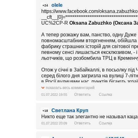
olele
+24
https://www.facebook.com/oksana.zabuzhk
__cft__[0]=****************************************
UC%2CP-R
Oksana Zabuzhko (Оксана З
А тепер розкажу вам, панство, одну Дуже С
повномасштабним вторгненням, обійшла бул
фабрику страшних історій для світової пре
певному сенсі лишається ексклюзивом, - і
льотчиків, що розбомбила ТРЦ в Кременчуц
Отож у січні в Забайкаллі, в посьолку пі
серед білого дня загризла на вулиці 7-літ
в Росії вулицями нас. пунктів бігають згр
перехожого, - це само по собі мальовничо
показать весь комментарий
"визволяти". Але найцікавіші тут не собаки
Ответить
Ссылка
01.07.2022 19:55
якого ЗМІ розкопали, що 6 років тому він о
вдостоївся поруч із Самим особистого фот
Светлана Круп
"вид лихой и придурковатьій". (Зрештою, 
+18
Сирии" і якому взагалі краще б вмерти, а 
Никто еще так элегантно не называл кац
Ответить
Ссылка
01.07.2022 20:09
Преса смакувала жахливі подробиці: відгр
ховали в закритій труні, бо личко теж бул