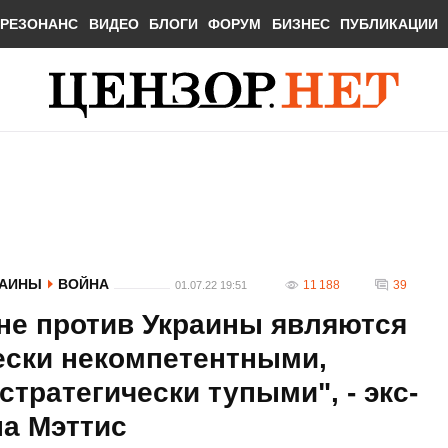
РЕЗОНАНС
ВИДЕО
БЛОГИ
ФОРУМ
БИЗНЕС
ПУБЛИКАЦИИ
РАИНЫ
ВОЙНА
11 188
39
01.07.22 19:51
не против Украины являются
ески некомпетентными,
тратегически тупыми", - экс-
на Мэттис