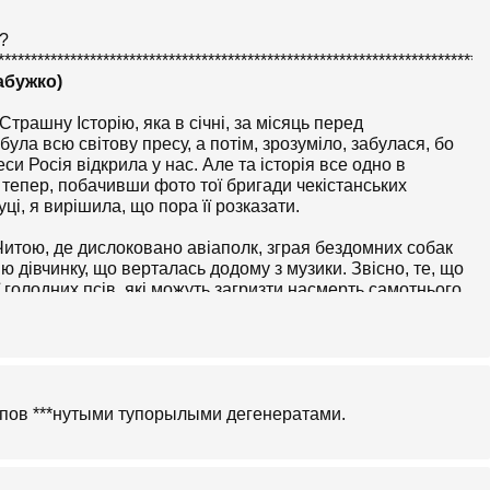
o?
*************************************************************************
абужко)
трашну Історію, яка в січні, за місяць перед
а всю світову пресу, а потім, зрозуміло, забулася, бо
си Росія відкрила у нас. Але та історія все одно в
 тепер, побачивши фото тої бригади чекістанських
і, я вирішила, що пора її розказати.
д Читою, де дислоковано авіаполк, зграя бездомних собак
ню дівчинку, що верталась додому з музики. Звісно, те, що
аї голодних псів, які можуть загризти насмерть самотнього
 й багато додає до портрету країни, яка прийшла нас
, і не дівчинка - а її тато, майор Антон Канорський, про
держав з рук Путіна орден за Алеппо (!). Був у Кремлі,
о, на якому, за неписаним статутом російської армії, має
який іще вид може мати льотчик, який "отработал по
ще краще було б - не народжуватися на світ?..)
апов ***нутыми тупорылыми дегенератами.
изеної собаками дівчинчиної ноги так і не знайшли,
о погризене, мама на звістку про трагедію потрапила до