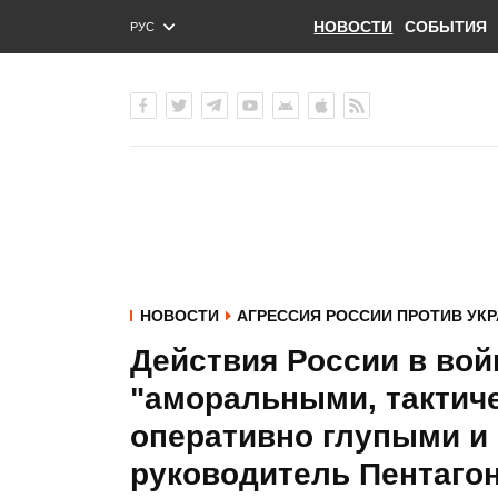
НОВОСТИ
СОБЫТИЯ
РУС
ENG
УКР
НОВОСТИ
АГРЕССИЯ РОССИИ ПРОТИВ УК
Действия России в вой
"аморальными, тактич
оперативно глупыми и с
руководитель Пентаго