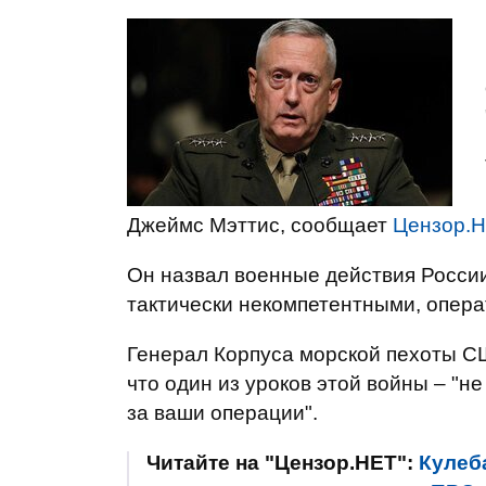
Джеймс Мэттис, сообщает
Цензор.
Он назвал военные действия России
тактически некомпетентными, опера
Генерал Корпуса морской пехоты СШ
что один из уроков этой войны – "
за ваши операции".
Читайте на "Цензор.НЕТ":
Кулеб