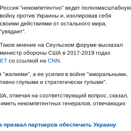
Россия "некомпетентно" ведет полномасштабную
войну против Украины и, изолировав себя
своими действиями от остального мира,
"увядает".
Такое мнение на Сеульском форуме высказал
министр обороны США в 2017-2019 годах
НЕТ
со ссылкой на
CNN
.
 "жалкими", а ее усилия в войне "аморальными,
тивно глупыми и стратегически тупыми".
А, отвечая на соответствующий вопрос, сказал,
не иметь некомпетентных генералов, отвечающих
а призвал партнеров обеспечить Украину