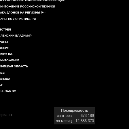
АССИРОВАННЫЙ КОМБИНИРОВАННЫЙ УДАР
НИЧТОЖЕНИЕ РОССИЙСКОЙ ТЕХНИКИ
ТАКА ДРОНОВ НА РЕГИОНЫ РФ
ДАРЫ ПО ЛОГИСТИКЕ РФ
БСТРЕЛ
ЕЛЕНСКИЙ ВЛАДИМИР
РОНЫ
ОССИЯ
РМИЯ РФ
НИЧТОЖЕНИЕ
ОНЕЦКАЯ ОБЛАСТЬ
ИЕВ
ОЛЬША
СУ
ЕНШТАБ ВС
Посещаемость
териалы
за вчера
673 189
за месяц
12 586 370