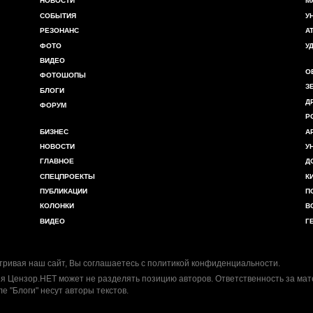
НОВОСТИ
М
СОБЫТИЯ
У
РЕЗОНАНС
А
ФОТО
У
ВИДЕО
О
ФОТОШОПЫ
З
БЛОГИ
Д
ФОРУМ
Р
БИЗНЕС
А
НОВОСТИ
У
ГЛАВНОЕ
Д
СПЕЦПРОЕКТЫ
К
ПУБЛИКАЦИИ
П
КОЛОНКИ
В
ВИДЕО
Г
ривая наш сайт, Вы соглашаетесь с
политикой конфиденциальности
.
я Цензор.НЕТ может не разделять позицию авторов. Ответственность за ма
ле "Блоги" несут авторы текстов.