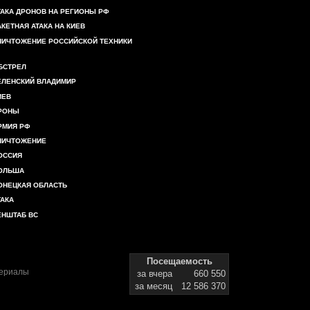
ТАКА ДРОНОВ НА РЕГИОНЫ РФ
АКЕТНАЯ АТАКА НА КИЕВ
НИЧТОЖЕНИЕ РОССИЙСКОЙ ТЕХНИКИ
БСТРЕЛ
ЕЛЕНСКИЙ ВЛАДИМИР
ИЕВ
РОНЫ
РМИЯ РФ
НИЧТОЖЕНИЕ
ОССИЯ
ОЛЬША
ОНЕЦКАЯ ОБЛАСТЬ
ТАКА
ЕНШТАБ ВС
Посещаемость
териалы
за вчера
660 550
за месяц
12 586 370