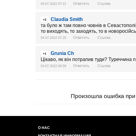
Ответить
Ссылка
04.07.2022 07:21
Claudia Smith
+2
та було ж там повно човнів в Севастополі. 
то виходять, то заходять, то в новоросійсь
Ответить
Ссылка
04.07.2022 07:25
Grunia Ch
+1
Цікаво, як він потрапив туди? Туреччина 
Ответить
Ссылка
04.07.2022 06:59
Произошла ошибка при 
О НАС