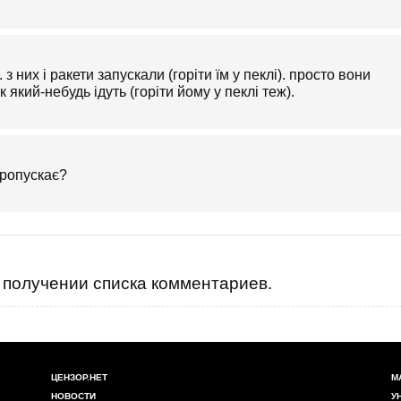
з них і ракети запускали (горіти їм у пеклі). просто вони
к який-небудь ідуть (горіти йому у пеклі теж).
пропускає?
получении списка комментариев.
ЦЕНЗОР.НЕТ
М
НОВОСТИ
У